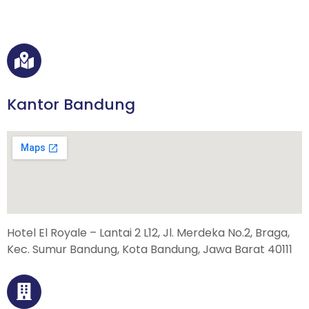
e
l
p
W
h
a
t
s
Kantor Bandung
A
p
p
/
T
e
l
p
Hotel El Royale – Lantai 2 L12, Jl. Merdeka No.2, Braga,
Kec. Sumur Bandung, Kota Bandung, Jawa Barat 40111