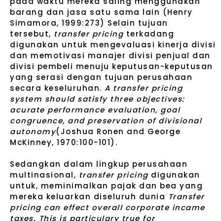
pada waktu mereka saling menggunakan
barang dan jasa satu sama lain (Henry
Simamora, 1999:273) Selain tujuan
tersebut,
transfer pricing
terkadang
digunakan untuk mengevaluasi kinerja divisi
dan memotivasi manajer divisi penjual dan
divisi pembeli menuju keputusan-keputusan
yang serasi dengan tujuan perusahaan
secara keseluruhan.
A transfer pricing
system should satisfy three objectives:
acurate performance evaluation, goal
congruence, and preservation of divisional
autonomy
(Joshua Ronen and George
McKinney, 1970:100-101).
Sedangkan dalam lingkup perusahaan
multinasional,
transfer pricing
digunakan
untuk, meminimalkan pajak dan bea yang
mereka keluarkan diseluruh dunia
Transfer
pricing can effect overall corporate incame
taxes. This is particulary true for