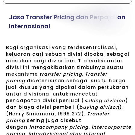
J
a
s
a
T
r
a
n
s
f
e
r
P
r
i
c
i
n
g
d
a
n
P
e
r
p
a
j
a
k
a
n
I
n
t
e
r
n
a
s
i
o
n
a
l
Bagi organisasi yang terdesentralisasi,
keluaran dari sebuah divisi dipakai sebagai
masukan bagi divisi lain. Transaksi antar
divisi ini mengakibatkan timbulnya suatu
mekanisme
transfer pricing
.
Transfer
pricing
didefenisikan sebagai suatu harga
jual khusus yang dipakai dalam pertukaran
antar divisional untuk mencatat
pendapatan divisi penjual (
selling division
)
dan biaya divisi pembeli (
buying divison
).
(Henry Simamora, 1999:272).
Transfer
pricing
sering juga disebut
dengan
intracompany pricing, intercorporate
pricing, interdivisional atau internal