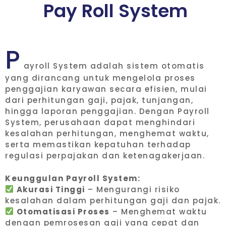
P
a
y
R
o
l
l
S
y
s
t
e
m
P
ayroll System adalah sistem otomatis
yang dirancang untuk mengelola proses
penggajian karyawan secara efisien, mulai
dari perhitungan gaji, pajak, tunjangan,
hingga laporan penggajian. Dengan Payroll
System, perusahaan dapat menghindari
kesalahan perhitungan, menghemat waktu,
serta memastikan kepatuhan terhadap
regulasi perpajakan dan ketenagakerjaan.
Keunggulan Payroll System:
Akurasi Tinggi
– Mengurangi risiko
kesalahan dalam perhitungan gaji dan pajak.
Otomatisasi Proses
– Menghemat waktu
dengan pemrosesan gaji yang cepat dan