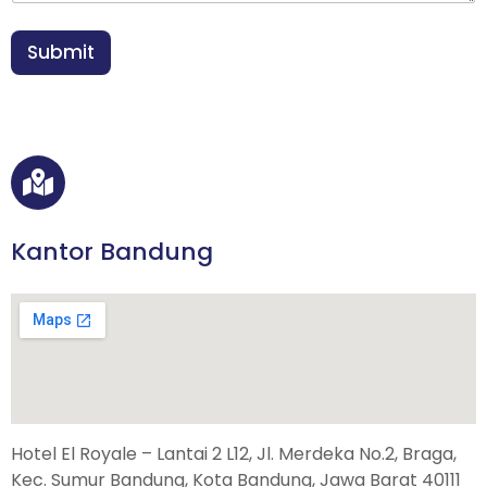
h
e
a
l
n
p
Submit
*
*
Kantor Bandung
Hotel El Royale – Lantai 2 L12, Jl. Merdeka No.2, Braga,
Kec. Sumur Bandung, Kota Bandung, Jawa Barat 40111