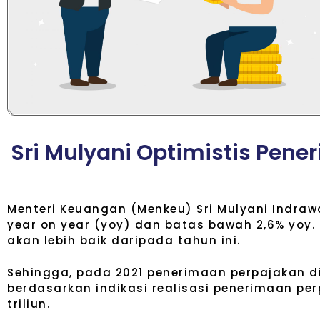
S
r
i
M
u
l
y
a
n
i
O
p
t
i
m
i
s
t
i
s
P
e
n
e
r
Menteri Keuangan (Menkeu) Sri Mulyani Indraw
year on year (yoy) dan batas bawah 2,6% yoy. 
akan lebih baik daripada tahun ini.
Sehingga, pada 2021 penerimaan perpajakan ditak
berdasarkan indikasi realisasi penerimaan per
triliun.