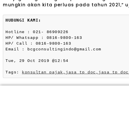
mungkin akan kita perluas pada tahun 2021,” uj
HUBUNGI KAMI:
Hotline : 021- 86909226
HP/ Whatsapp : 0816-9800-163
HP/ Call : 0816-9800-163
Email : bcgconsultingindo@gmail.com
Tue, 29 Oct 2019 @12:54
Tags: 
konsultan pajak,
jasa tp doc,
jasa tp doc