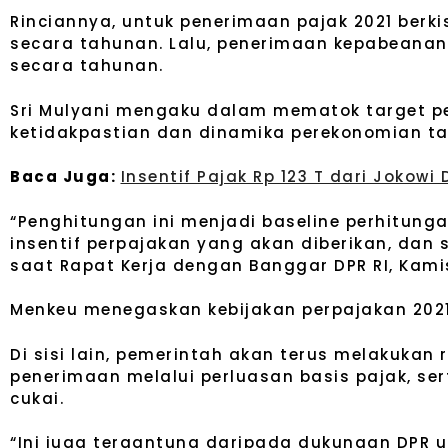
Rinciannya, untuk penerimaan pajak 2021 berkisar
secara tahunan. Lalu, penerimaan kepabeanan d
secara tahunan.
Sri Mulyani mengaku dalam mematok target p
ketidakpastian dan dinamika perekonomian ta
Baca Juga:
Insentif Pajak Rp 123 T dari Jokow
“Penghitungan ini menjadi baseline perhitun
insentif perpajakan yang akan diberikan, dan 
saat Rapat Kerja dengan Banggar DPR RI, Kamis
Menkeu menegaskan kebijakan perpajakan 2021 
Di sisi lain, pemerintah akan terus melakukan
penerimaan melalui perluasan basis pajak, se
cukai.
“Ini juga tergantung daripada dukungan DPR 