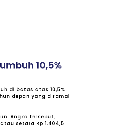
u
m
b
u
h
1
0
,
5
%
uh di batas atas 10,5%
tahun depan yang diramal
iun. Angka tersebut,
atau setara Rp 1.404,5