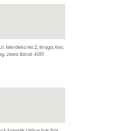
, Jl. Merdeka No.2, Braga, Kec.
g, Jawa Barat 40111
k Epiwalk Office Suit 5th