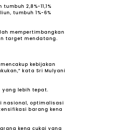
an tumbuh 2,8%-11,1%
iliun, tumbuh 1%-6%
telah mempertimbangkan
an target mendatang.
a mencakup kebijakan
kukan,” kata Sri Mulyani
yang lebih tepat.
 nasional, optimalisasi
ensifikasi barang kena
barang kena cukai yang