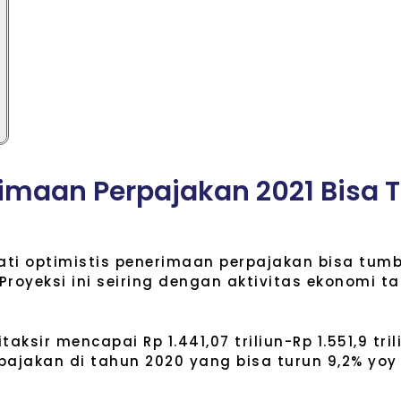
i
m
a
a
n
P
e
r
p
a
j
a
k
a
n
2
0
2
1
B
i
s
a
T
ati optimistis penerimaan perpajakan bisa tumb
Proyeksi ini seiring dengan aktivitas ekonomi 
sir mencapai Rp 1.441,07 triliun-Rp 1.551,9 tril
pajakan di tahun 2020 yang bisa turun 9,2% yoy 