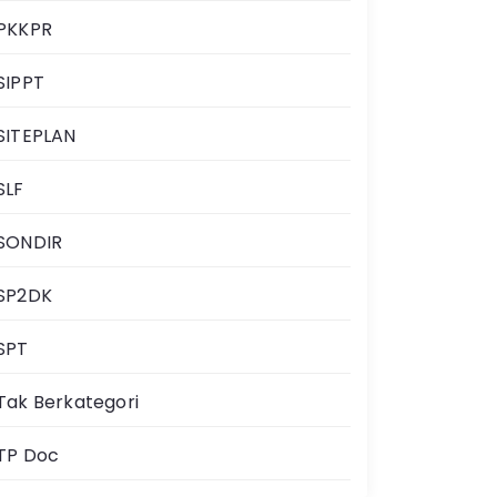
PKKPR
SIPPT
SITEPLAN
SLF
SONDIR
SP2DK
SPT
Tak Berkategori
TP Doc