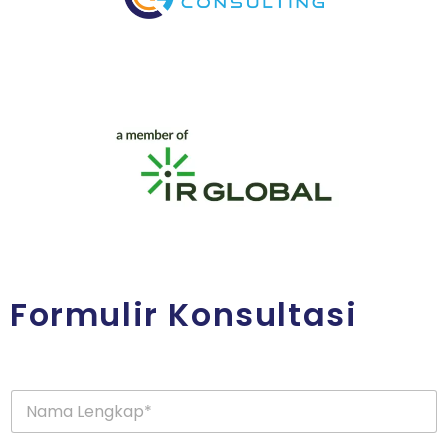
Formulir Konsultasi
N
a
m