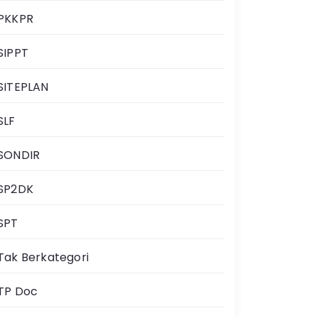
PKKPR
SIPPT
SITEPLAN
SLF
SONDIR
SP2DK
SPT
Tak Berkategori
TP Doc