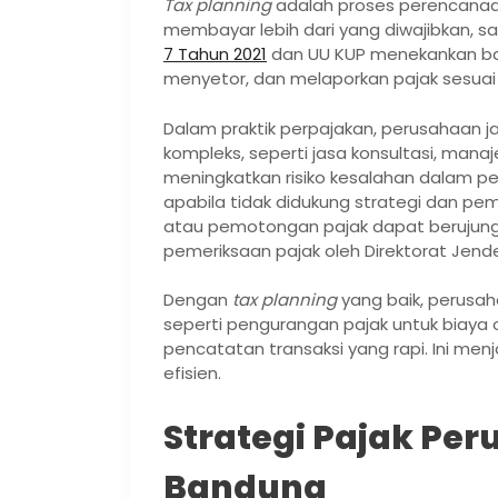
Tax planning
adalah proses perencanaa
membayar lebih dari yang diwajibkan, 
7 Tahun 2021
dan UU KUP menekankan ba
menyetor, dan melaporkan pajak sesuai
Dalam praktik perpajakan, perusahaan ja
kompleks, seperti jasa konsultasi, manaj
meningkatkan risiko kesalahan dalam 
apabila tidak didukung strategi dan pe
atau pemotongan pajak dapat berujung pa
pemeriksaan pajak oleh Direktorat Jende
Dengan
tax planning
yang baik, perusah
seperti pengurangan pajak untuk biaya
pencatatan transaksi yang rapi. Ini men
efisien.
Strategi Pajak Per
Bandung