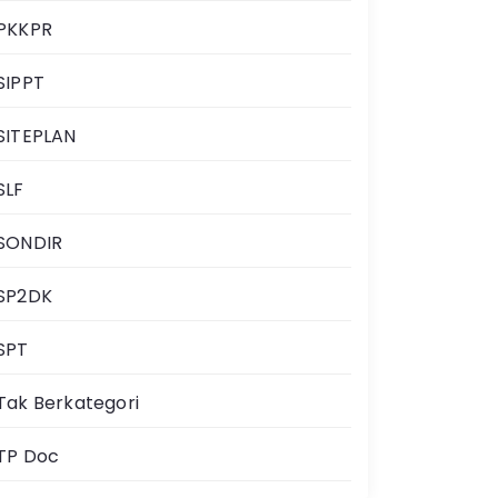
PKKPR
SIPPT
SITEPLAN
SLF
SONDIR
SP2DK
SPT
Tak Berkategori
TP Doc