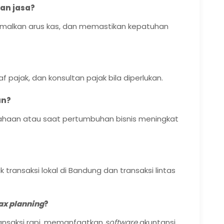
an jasa?
timalkan arus kas, dan memastikan kepatuhan
 pajak, dan konsultan pajak bila diperlukan.
an?
sahaan atau saat pertumbuhan bisnis meningkat
 transaksi lokal di Bandung dan transaksi lintas
ax planning
?
ansaksi rapi, memanfaatkan
software
akuntansi,