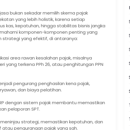
jasa bukan sekadar memilih skema pajak
atan yang lebih holistik, karena setiap
 kas, kepatuhan, hingga stabilitas bisnis jangka
u memahami komponen-komponen penting yang
trategi yang efektif, di antaranya:
ikasi area rawan kesalahan pajak, misalnya
eri yang terkena PPh 26, atau penghitungan PPN
enjadi pengurang penghasilan kena pajak,
aryawan, dan biaya pelatihan.
n ERP dengan sistem pajak membantu memastikan
an pelaporan SPT.
meninjau strategi, memastikan kepatuhan, dan
f atau pengurangan pajak yang sah.