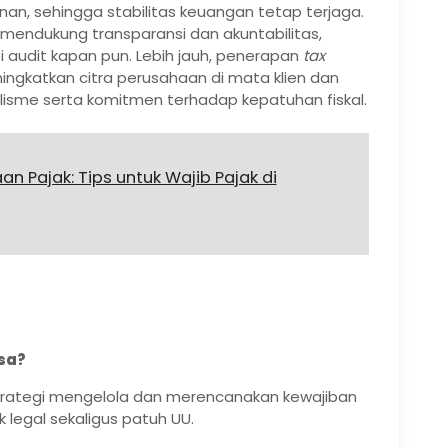
n, sehingga stabilitas keuangan tetap terjaga.
 mendukung transparansi dan akuntabilitas,
udit kapan pun. Lebih jauh, penerapan
tax
ingkatkan citra perusahaan di mata klien dan
lisme serta komitmen terhadap kepatuhan fiskal.
 Pajak: Tips untuk Wajib Pajak di
sa?
trategi mengelola dan merencanakan kewajiban
 legal sekaligus patuh UU.