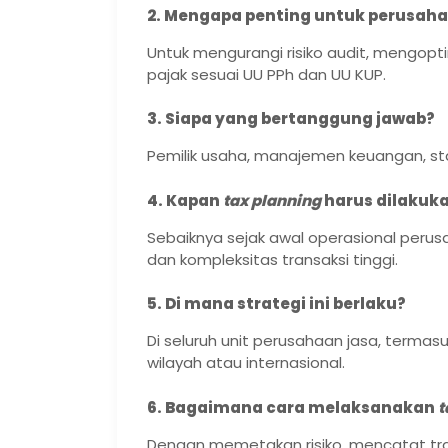
2. Mengapa penting untuk perusaha
Untuk mengurangi risiko audit, mengop
pajak sesuai UU PPh dan UU KUP.
3. Siapa yang bertanggung jawab?
Pemilik usaha, manajemen keuangan, staf
4. Kapan
tax planning
harus dilakuk
Sebaiknya sejak awal operasional peru
dan kompleksitas transaksi tinggi.
5. Di mana strategi ini berlaku?
Di seluruh unit perusahaan jasa, termasuk
wilayah atau internasional.
6. Bagaimana cara melaksanakan
t
Dengan memetakan risiko, mencatat tr