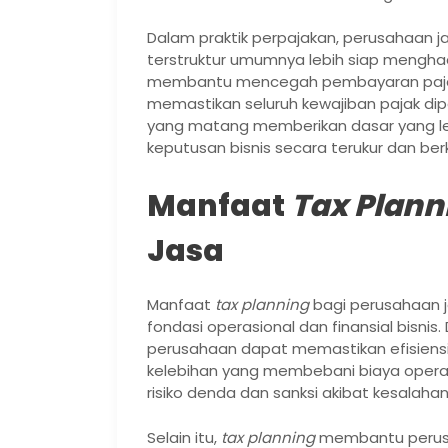
Dalam praktik perpajakan, perusahaan 
terstruktur umumnya lebih siap mengha
membantu mencegah pembayaran pajak b
memastikan seluruh kewajiban pajak dipen
yang matang memberikan dasar yang l
keputusan bisnis secara terukur dan ber
Manfaat
Tax Plann
Jasa
Manfaat
tax planning
bagi perusahaan j
fondasi operasional dan finansial bisni
perusahaan dapat memastikan efisiensi
kelebihan yang membebani biaya opera
risiko denda dan sanksi akibat kesalaha
Selain itu,
tax planning
membantu perusah