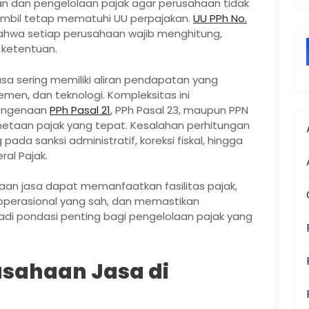
n dan pengelolaan pajak agar perusahaan tidak
sambil tetap mematuhi UU perpajakan.
UU PPh No.
hwa setiap perusahaan wajib menghitung,
 ketentuan.
sa sering memiliki aliran pendapatan yang
emen, dan teknologi. Kompleksitas ini
pengenaan
PPh Pasal 21
, PPh Pasal 23, maupun PPN
metaan pajak yang tepat. Kesalahan perhitungan
da sanksi administratif, koreksi fiskal, hingga
ral Pajak.
aan jasa dapat memanfaatkan fasilitas pajak,
 operasional yang sah, dan memastikan
jadi pondasi penting bagi pengelolaan pajak yang
usahaan Jasa di